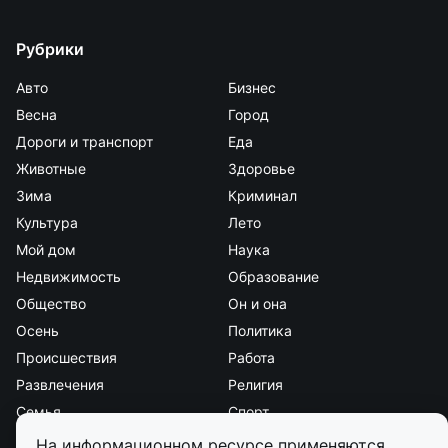
Рубрики
Авто
Бизнес
Весна
Город
Дороги и транспорт
Еда
Животные
Здоровье
Зима
Криминал
Культура
Лето
Мой дом
Наука
Недвижимость
Образование
Общество
Он и она
Осень
Политика
Происшествия
Работа
Развлечения
Религия
Семья
Спорт
Стиль и красота
Страна и мир
На информационном ресурсе применяются