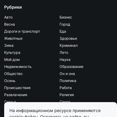
Рубрики
Авто
Бизнес
Весна
Город
Дороги и транспорт
Еда
Животные
Здоровье
Зима
Криминал
Культура
Лето
Мой дом
Наука
Недвижимость
Образование
Общество
Он и она
Осень
Политика
Происшествия
Работа
Развлечения
Религия
Семья
Спорт
Стиль и красота
Страна и мир
На информационном ресурсе применяются
Экология
Экономика
cookie-файлы. Оставаясь на сайте, вы