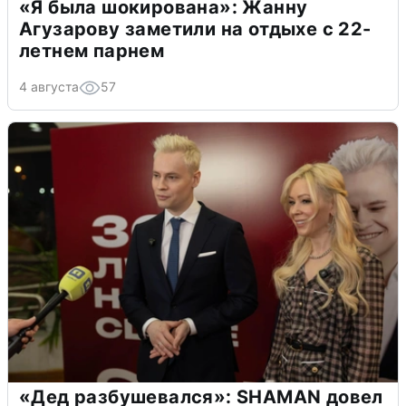
«Я была шокирована»: Жанну
Агузарову заметили на отдыхе с 22-
летнем парнем
4 августа
57
«Дед разбушевался»: SHAMAN довел