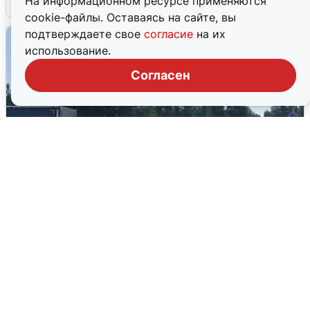
На информационном ресурсе применяются
cookie-файлы. Оставаясь на сайте, вы
подтверждаете свое
согласие
на их
использование.
Согласен
Склад Wildberries в Екатеринбурге
эвакуировали из-за БПЛА
5 августа
0