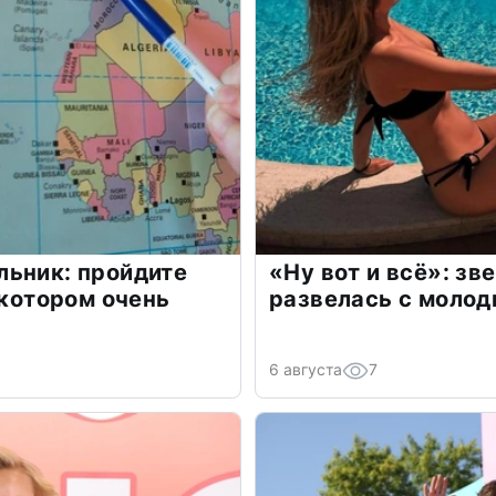
льник: пройдите
«Ну вот и всё»: з
 котором очень
развелась с моло
6 августа
7