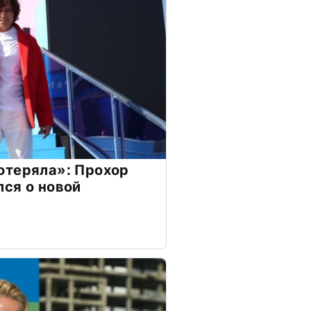
отеряла»: Прохор
ся о новой