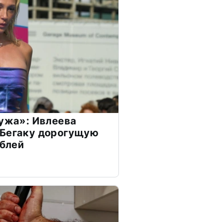
мужа»: Ивлеева
 Бегаку дорогущую
ублей