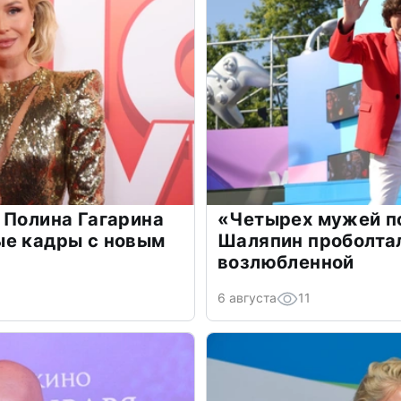
 Полина Гагарина
«Четырех мужей п
ые кадры с новым
Шаляпин проболтал
возлюбленной
6 августа
11