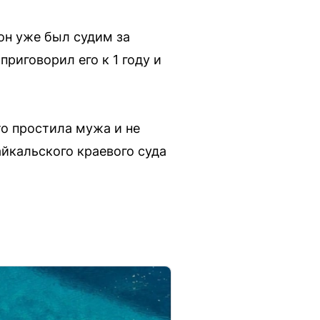
он уже был судим за
риговорил его к 1 году и
то простила мужа и не
айкальского краевого суда