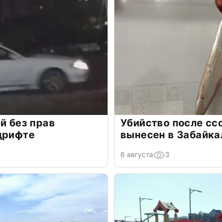
й без прав
Убийство после сс
дрифте
вынесен в Забайка
6 августа
3