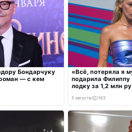
едору Бондарчуку
«Всё, потеряла я 
роман — с кем
подарила Филиппу
лодку за 1,2 млн р
5 августа
163