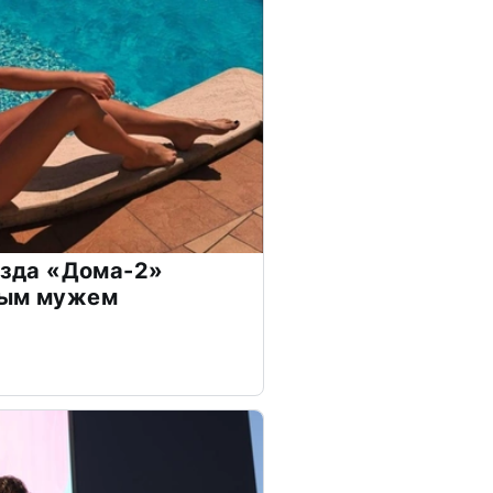
везда «Дома-2»
дым мужем