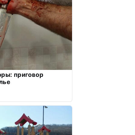
оры: приговор
лье