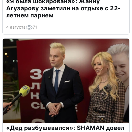
«Я была шокирована»: Жанну
Агузарову заметили на отдыхе с 22-
летнем парнем
4 августа
71
«Дед разбушевался»: SHAMAN довел