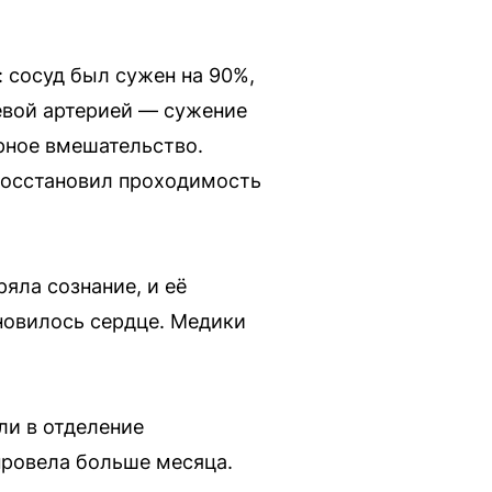
 сосуд был сужен на 90%,
евой артерией — сужение
рное вмешательство.
восстановил проходимость
яла сознание, и её
новилось сердце. Медики
ли в отделение
провела больше месяца.