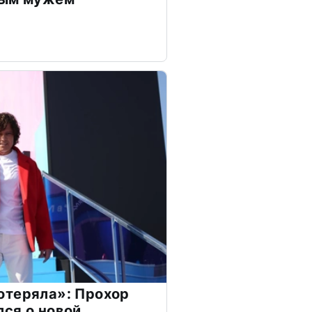
отеряла»: Прохор
ся о новой