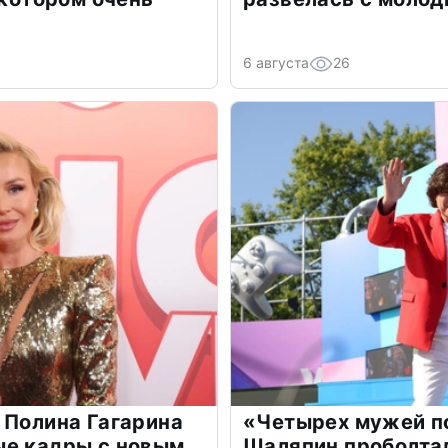
6 августа
26
 Полина Гагарина
«Четырех мужей п
ые кадры с новым
Шаляпин проболтал