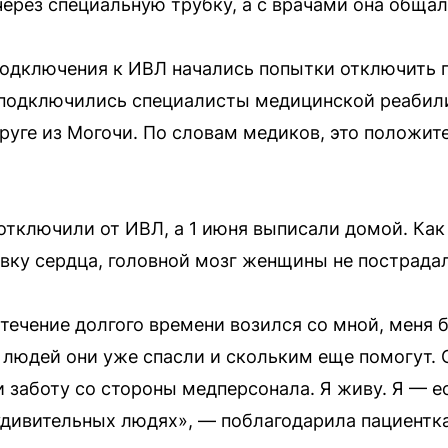
ерез специальную трубку, а с врачами она общал
подключения к ИВЛ начались попытки отключить п
 подключились специалисты медицинской реабил
руге из Могочи. По словам медиков, это положит
 отключили от ИВЛ, а 1 июня выписали домой. Как
овку сердца, головной мозг женщины не пострадал
 течение долгого времени возился со мной, меня 
 людей они уже спасли и скольким еще помогут. 
и заботу со стороны медперсонала. Я живу. Я — е
удивительных людях», — поблагодарила пациентка