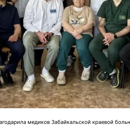
агодарила медиков Забайкальской краевой больн