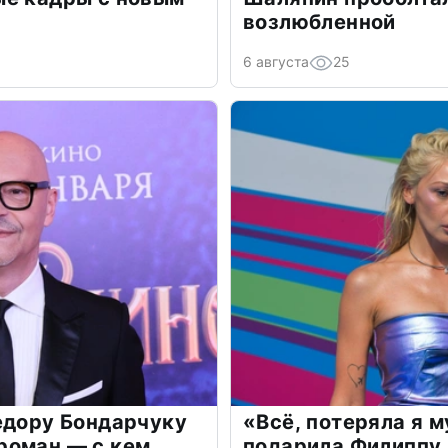
возлюбленной
6 августа
25
едору Бондарчуку
«Всё, потеряла я 
роман — с кем
подарила Филиппу