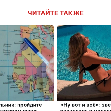
ЧИТАЙТЕ ТАКЖЕ
льник: пройдите
«Ну вот и всё»: з
 котором очень
развелась с моло