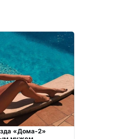
везда «Дома-2»
дым мужем