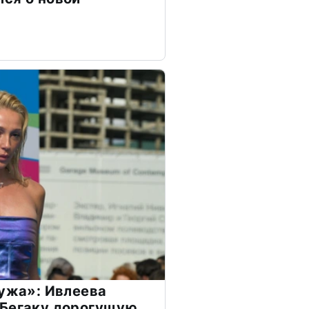
мужа»: Ивлеева
 Бегаку дорогущую