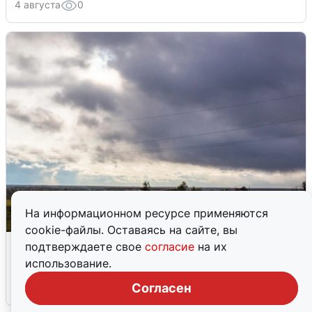
4 августа
0
На информационном ресурсе применяются
cookie-файлы. Оставаясь на сайте, вы
Над ХМАО впервые сбили
подтверждаете свое
согласие
на их
беспилотники
использование.
Согласен
3 августа
0