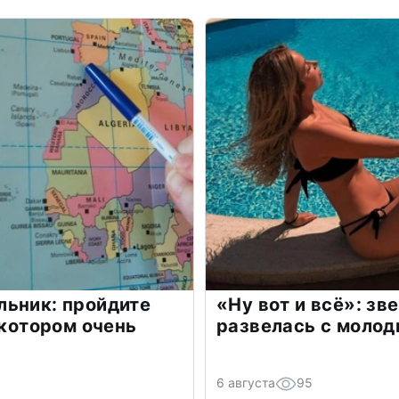
льник: пройдите
«Ну вот и всё»: з
 котором очень
развелась с моло
6 августа
95