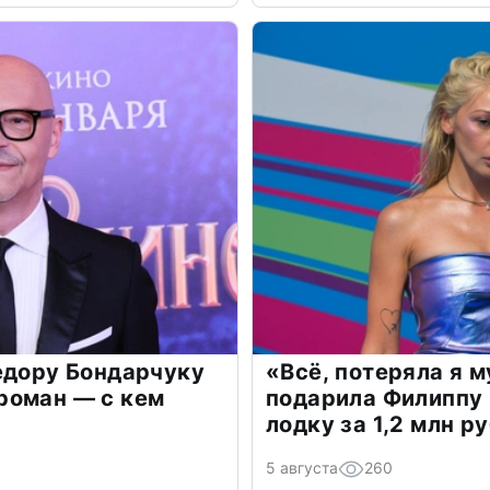
едору Бондарчуку
«Всё, потеряла я 
роман — с кем
подарила Филиппу
лодку за 1,2 млн р
5 августа
260