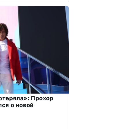
отеряла»: Прохор
ся о новой