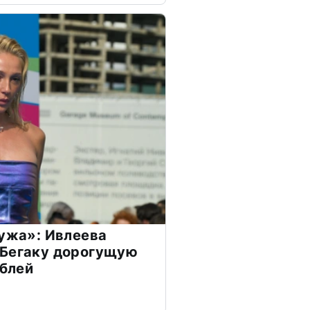
мужа»: Ивлеева
 Бегаку дорогущую
ублей