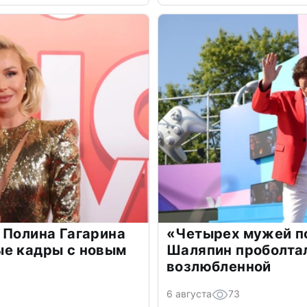
 Полина Гагарина
«Четырех мужей п
ые кадры с новым
Шаляпин проболтал
возлюбленной
6 августа
73