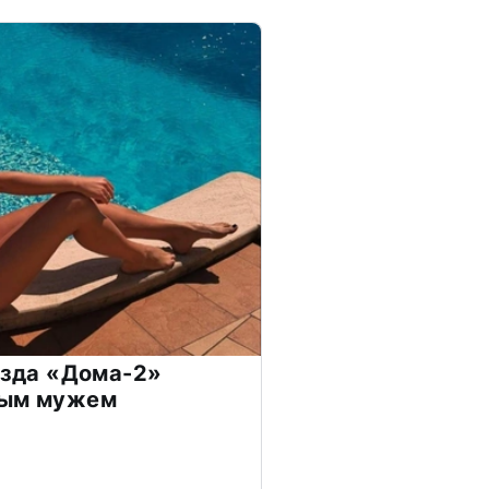
везда «Дома-2»
дым мужем