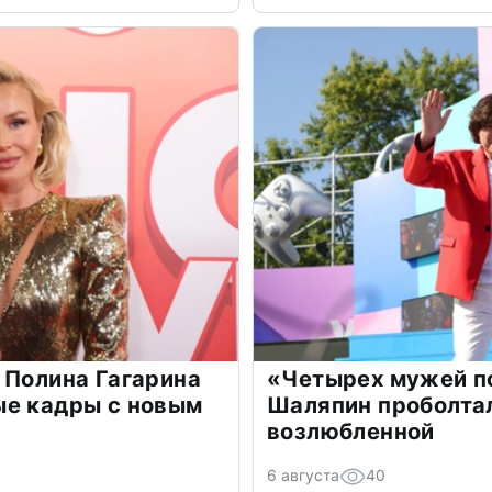
 Полина Гагарина
«Четырех мужей п
ые кадры с новым
Шаляпин проболтал
возлюбленной
6 августа
40