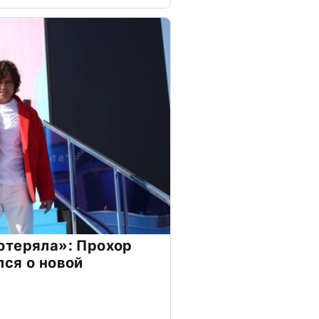
отеряла»: Прохор
ся о новой