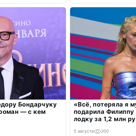
едору Бондарчуку
«Всё, потеряла я 
роман — с кем
подарила Филиппу
лодку за 1,2 млн р
5 августа
200