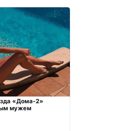
везда «Дома-2»
дым мужем