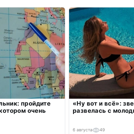
льник: пройдите
«Ну вот и всё»: з
 котором очень
развелась с моло
6 августа
49