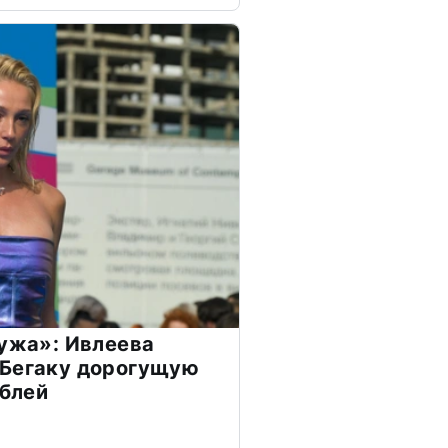
мужа»: Ивлеева
 Бегаку дорогущую
ублей