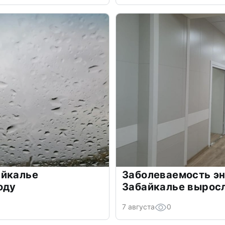
айкалье
Заболеваемость э
оду
Забайкалье вырос
7 августа
0