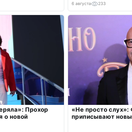
6 августа
233
еряла»: Прохор
«Не просто слух»:
 о новой
приписывают новы