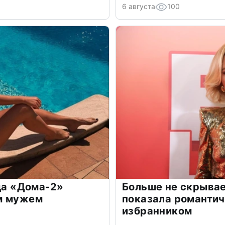
6 августа
100
зда «Дома-2»
Больше не скрывае
м мужем
показала романти
избранником