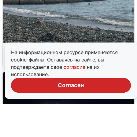
Сирены в Сочи: новая угроза БПЛА
На информационном ресурсе применяются
cookie-файлы. Оставаясь на сайте, вы
6 августа
0
подтверждаете свое
согласие
на их
использование.
Согласен