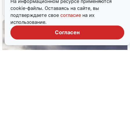
На информационном ресурсе применяются
cookie-файлы. Оставаясь на сайте, вы
4 августа
0
подтверждаете свое
согласие
на их
использование.
Согласен
Над ХМАО впервые сбили
беспилотники
3 августа
0