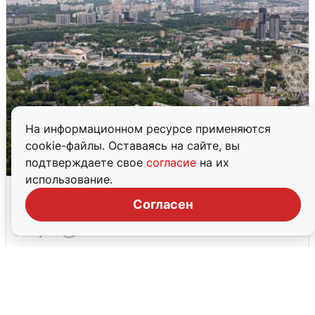
На информационном ресурсе применяются
cookie-файлы. Оставаясь на сайте, вы
подтверждаете свое
согласие
на их
использование.
Москвичи услышали грохот, похожий
на взрыв
Согласен
7 августа
0