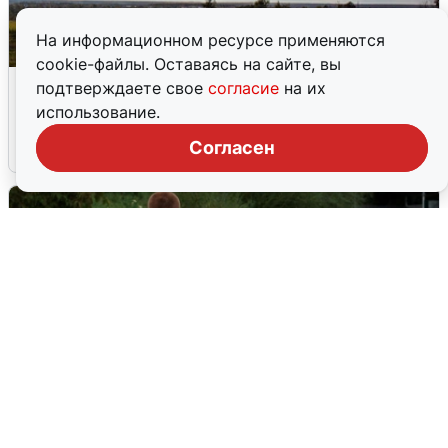
На информационном ресурсе применяются
cookie-файлы. Оставаясь на сайте, вы
Над ХМАО впервые сбили
подтверждаете свое
согласие
на их
беспилотники
использование.
Согласен
3 августа
0