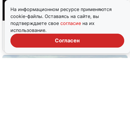
На информационном ресурсе применяются
cookie-файлы. Оставаясь на сайте, вы
подтверждаете свое
согласие
на их
Взрывы в Воронеже после сигнала
использование.
тревоги
Согласен
5 августа
0