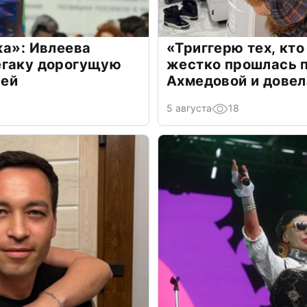
жа»: Ивлеева
«Триггерю тех, кто
егаку дорогущую
жестко прошлась п
лей
Ахмедовой и довел
5 августа
18