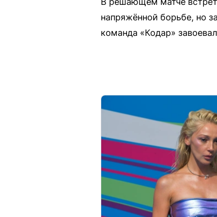
В решающем матче встрет
напряжённой борьбе, но з
команда «Кодар» завоевал