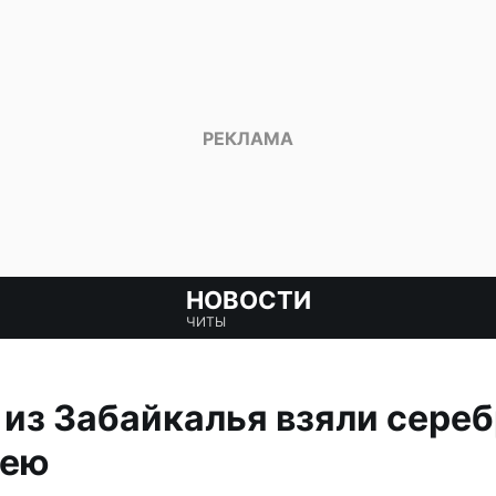
НОВОСТИ
ЧИТЫ
из Забайкалья взяли сереб
кею