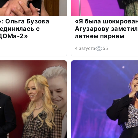
: Ольга Бузова
«Я была шокирова
оединилась с
Агузарову заметил
«ДОМа-2»
летнем парнем
4 августа
55