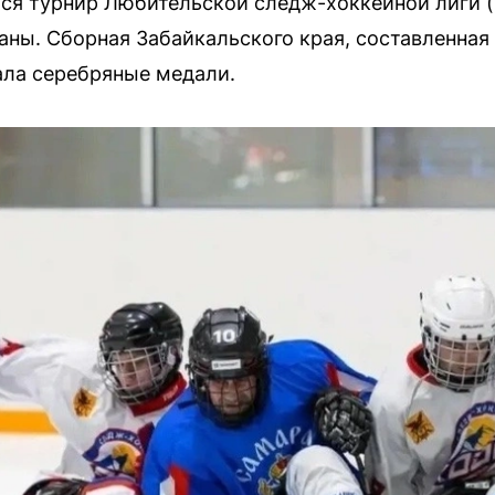
ся турнир Любительской следж-хоккейной лиги (
раны. Сборная Забайкальского края, составленная
ала серебряные медали.