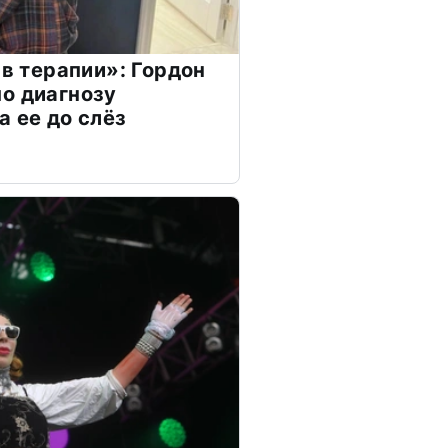
 в терапии»: Гордон
о диагнозу
а ее до слёз