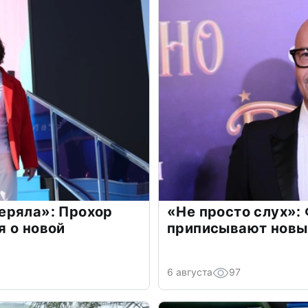
еряла»: Прохор
«Не просто слух»:
 о новой
приписывают новы
6 августа
97