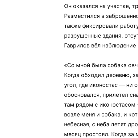
Он оказался на участке, 
Разместился в заброшенно
также фиксировали работу
разрушенные здания, отсут
Гаврилов вёл наблюдение 
«Со мной была собака овча
Когда обходил деревню, з
угол, где иконостас — ни 
обосновался, прилетел сна
там рядом с иконостасом 
возле меня и собака, и ко
небесная, с неба летят др
месяц простоял. Когда за 