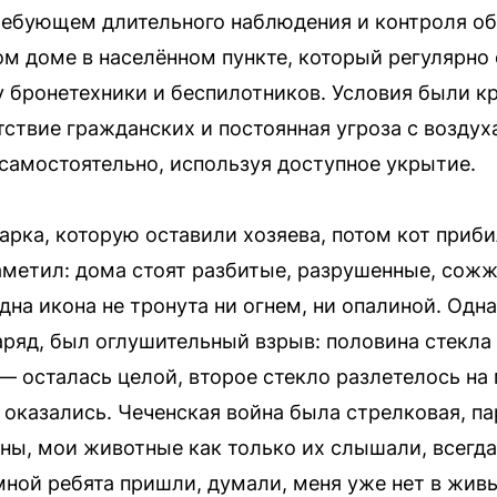
требующем длительного наблюдения и контроля об
м доме в населённом пункте, который регулярно 
 бронетехники и беспилотников. Условия были к
ствие гражданских и постоянная угроза с воздуха
самостоятельно, используя доступное укрытие.
рка, которую оставили хозяева, потом кот приби
аметил: дома стоят разбитые, разрушенные, сожж
одна икона не тронута ни огнем, ни опалиной. Одн
ряд, был оглушительный взрыв: половина стекла 
— осталась целой, второе стекло разлетелось на 
т оказались. Чеченская война была стрелковая, па
оны, мои животные как только их слышали, всегда
мной ребята пришли, думали, меня уже нет в жив