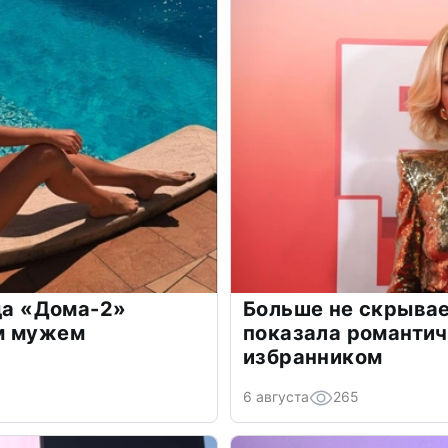
зда «Дома-2»
Больше не скрывае
м мужем
показала романти
избранником
6 августа
265