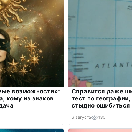
овые возможности»:
Справится даже шк
а, кому из знаков
тест по географии,
дача
стыдно ошибиться
6 августа
130