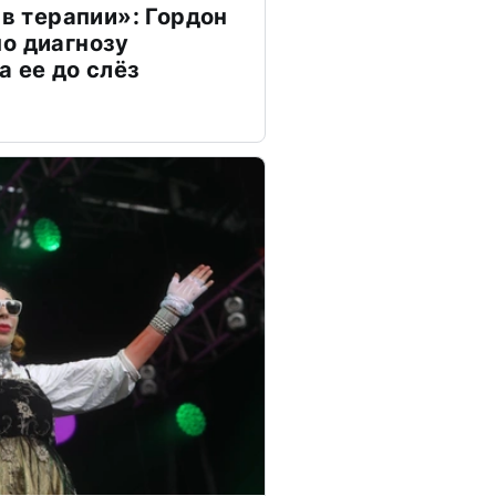
 в терапии»: Гордон
о диагнозу
а ее до слёз