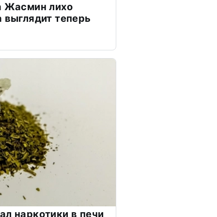
а Жасмин лихо
а выглядит теперь
ал наркотики в печи