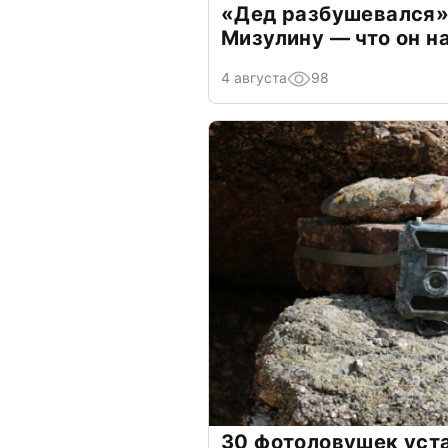
«Дед разбушевался»
Мизулину — что он н
4 августа
98
30 фотоловушек уст