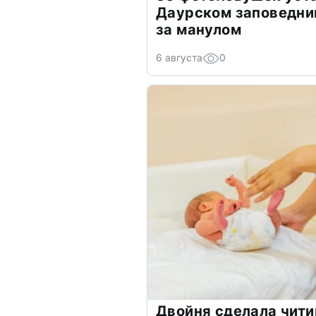
Даурском заповедни
за манулом
6 августа
0
Двойня сделала чит