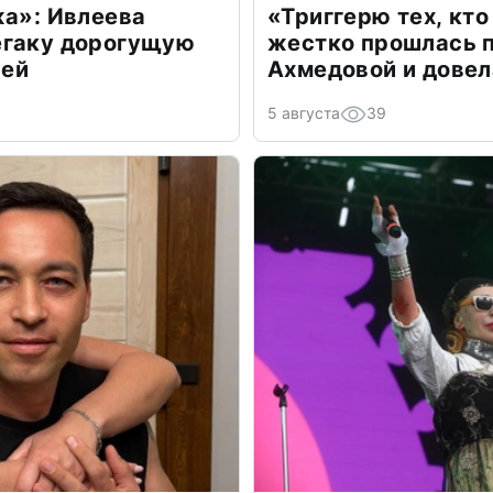
жа»: Ивлеева
«Триггерю тех, кто
егаку дорогущую
жестко прошлась п
лей
Ахмедовой и довел
5 августа
39