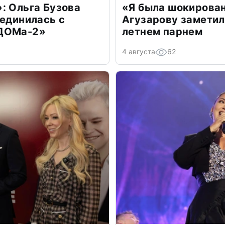
: Ольга Бузова
«Я была шокирова
оединилась с
Агузарову заметил
«ДОМа-2»
летнем парнем
4 августа
62