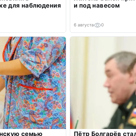
ке для наблюдения
и под навесом
6 августа
0
инскую семью
Пётр Болгарёв ста