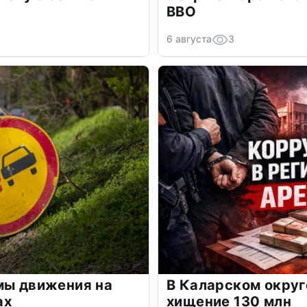
ВВО
6 августа
3
мы движения на
В Каларском округ
ах
хищение 130 млн