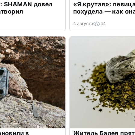
: SHAMAN довел
«Я крутая»: певиц
атворил
похудела — как он
4 августа
44
ановили в
Житель Балея прят