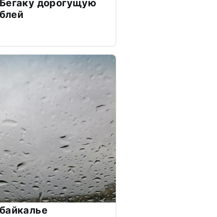
 Бегаку дорогущую
ублей
абайкалье