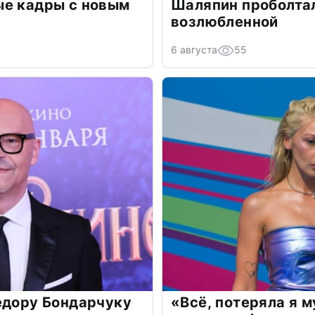
ые кадры с новым
Шаляпин проболтал
возлюбленной
6 августа
55
едору Бондарчуку
«Всё, потеряла я 