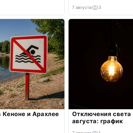
7 августа
3
 Кеноне и Арахлее
Отключения света в
августа: график
7 августа
1