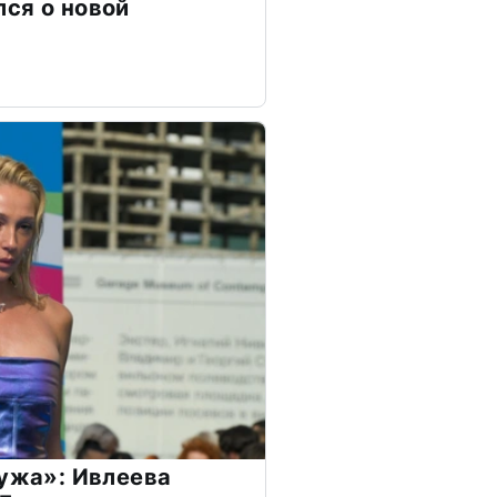
ся о новой
мужа»: Ивлеева