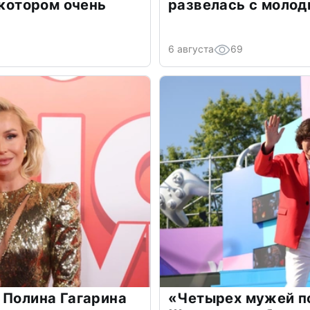
 котором очень
развелась с моло
6 августа
69
 Полина Гагарина
«Четырех мужей п