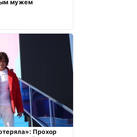
дым мужем
отеряла»: Прохор