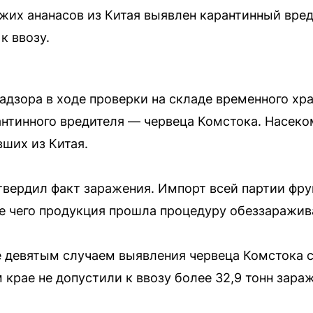
ежих ананасов из Китая выявлен карантинный вре
к ввозу.
дзора в ходе проверки на складе временного хра
нтинного вредителя — червеца Комстока. Насеко
вших из Китая.
твердил факт заражения. Импорт всей партии фр
е чего продукция прошла процедуру обеззаражив
 девятым случаем выявления червеца Комстока с 
 крае не допустили к ввозу более 32,9 тонн зар