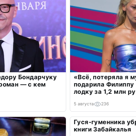
едору Бондарчуку
«Всё, потеряла я 
роман — с кем
подарила Филиппу
лодку за 1,2 млн р
5 августа
236
Гуся-гуменника уб
книги Забайкалья