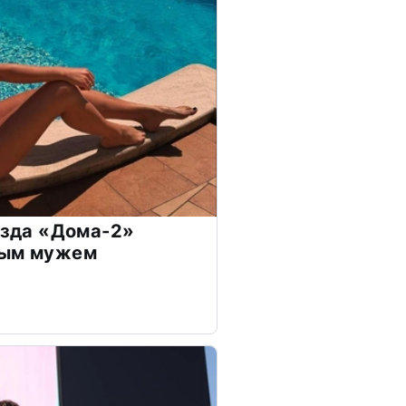
везда «Дома-2»
дым мужем