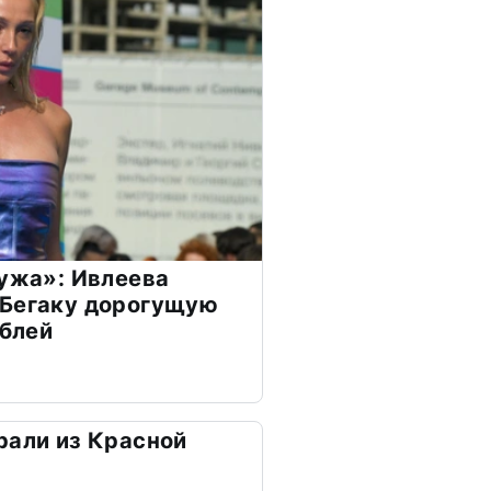
мужа»: Ивлеева
 Бегаку дорогущую
ублей
рали из Красной