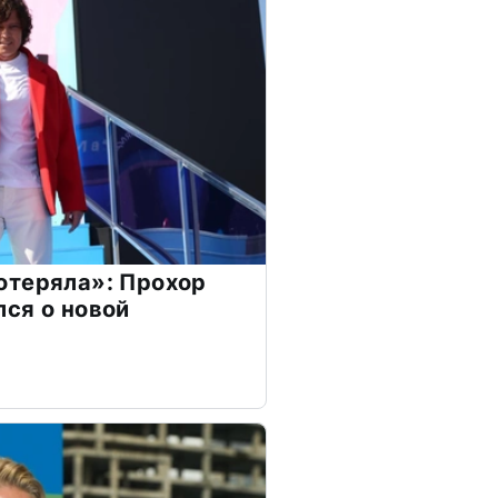
отеряла»: Прохор
ся о новой