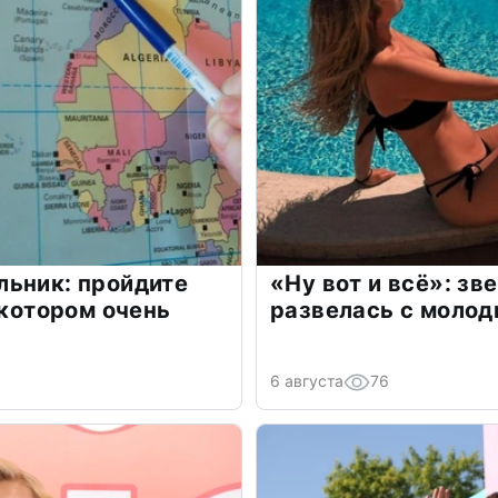
льник: пройдите
«Ну вот и всё»: з
 котором очень
развелась с моло
6 августа
76