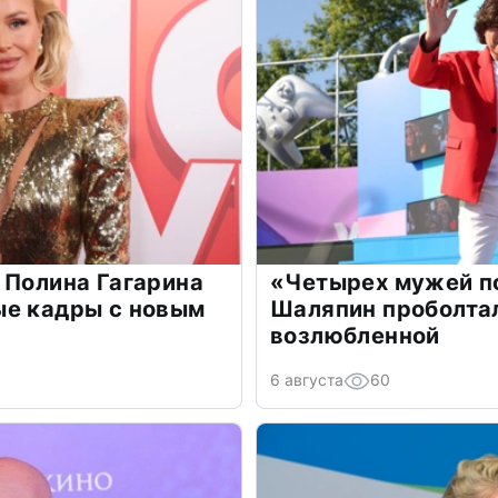
 Полина Гагарина
«Четырех мужей п
ые кадры с новым
Шаляпин проболтал
возлюбленной
6 августа
60