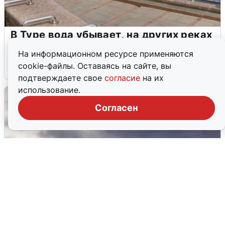
В Туре вода убывает, на других реках
области прибывает
На информационном ресурсе применяются
cookie-файлы. Оставаясь на сайте, вы
4 августа
0
подтверждаете свое
согласие
на их
использование.
Согласен