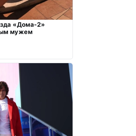
везда «Дома-2»
дым мужем