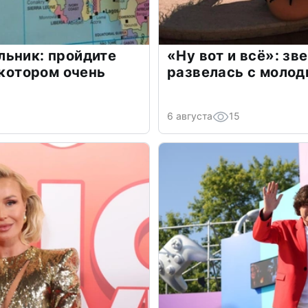
льник: пройдите
«Ну вот и всё»: з
 котором очень
развелась с моло
6 августа
15