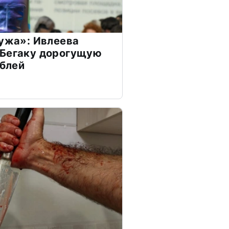
мужа»: Ивлеева
 Бегаку дорогущую
ублей