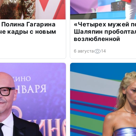
 Полина Гагарина
«Четырех мужей п
ые кадры с новым
Шаляпин проболтал
возлюбленной
6 августа
14