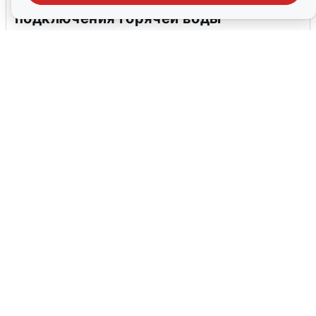
В Архангельске перенесли сроки
подключения горячей воды
7 августа
0
Москвичи услышали грохот в небе:
подробности