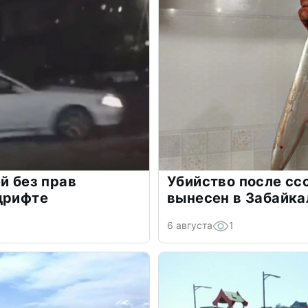
й без прав
Убийство после сс
дрифте
вынесен в Забайка
6 августа
1