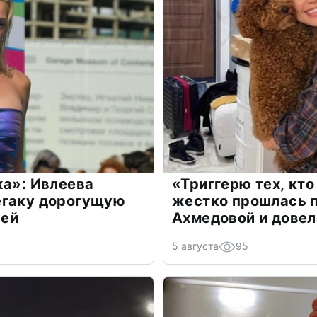
жа»: Ивлеева
«Триггерю тех, кто
егаку дорогущую
жестко прошлась п
лей
Ахмедовой и довел
5 августа
95