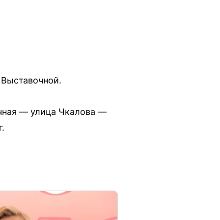
 Выставочной.
очная — улица Чкалова —
.