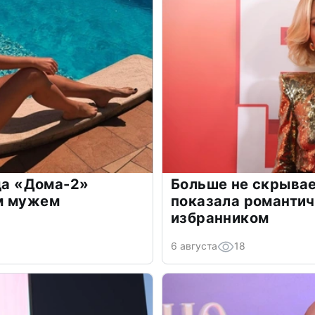
зда «Дома-2»
Больше не скрывае
м мужем
показала романти
избранником
6 августа
18