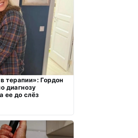
 в терапии»: Гордон
о диагнозу
а ее до слёз