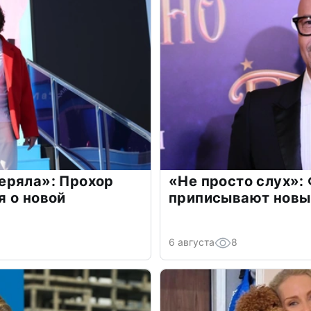
еряла»: Прохор
«Не просто слух»:
 о новой
приписывают новы
6 августа
8