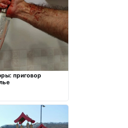
оры: приговор
лье