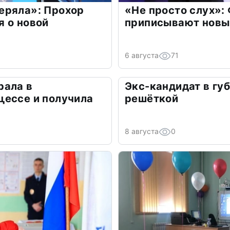
еряла»: Прохор
«Не просто слух»:
 о новой
приписывают новы
6 августа
71
рала в
Экс-кандидат в гу
цессе и получила
решёткой
8 августа
0