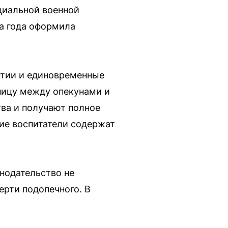
циальной военной
ва года оформила
нтии и единовременные
ницу между опекунами и
ва и получают полное
кие воспитатели содержат
онодательство не
ерти подопечного. В