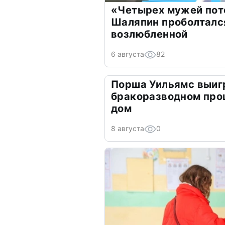
«Четырех мужей пот
Шаляпин проболтался
возлюбленной
6 августа
82
Порша Уильямс выиг
бракоразводном про
дом
8 августа
0