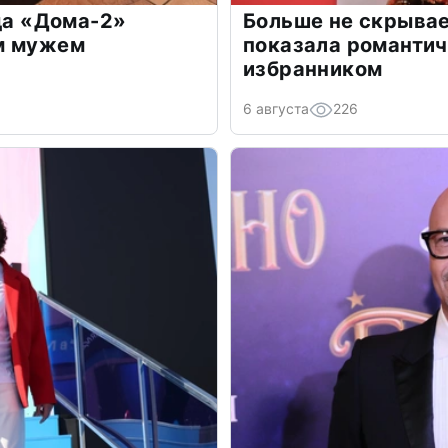
зда «Дома-2»
Больше не скрывае
м мужем
показала романти
избранником
6 августа
226