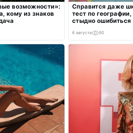
овые возможности»:
Справится даже шк
а, кому из знаков
тест по географии,
дача
стыдно ошибиться
6 августа
90