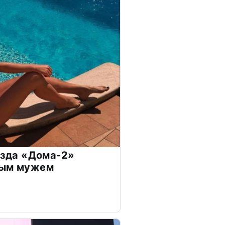
везда «Дома-2»
дым мужем