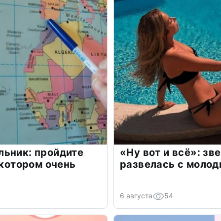
льник: пройдите
«Ну вот и всё»: з
 котором очень
развелась с моло
6 августа
54