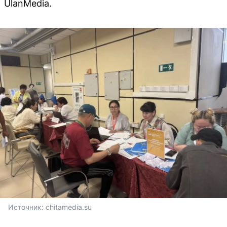
UlanMedia.
Источник: 
chitamedia.su