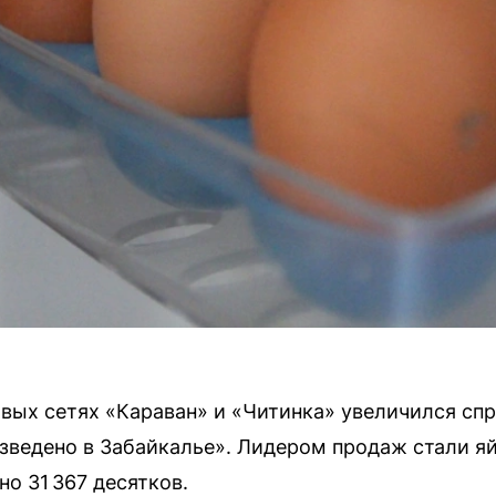
говых сетях «Караван» и «Читинка» увеличился сп
зведено в Забайкалье». Лидером продаж стали я
о 31 367 десятков.