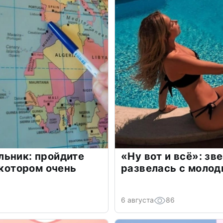
льник: пройдите
«Ну вот и всё»: з
 котором очень
развелась с моло
6 августа
86