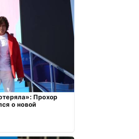
отеряла»: Прохор
ся о новой