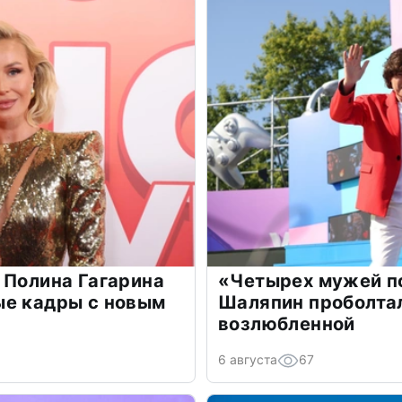
 Полина Гагарина
«Четырех мужей п
ые кадры с новым
Шаляпин проболтал
возлюбленной
6 августа
67