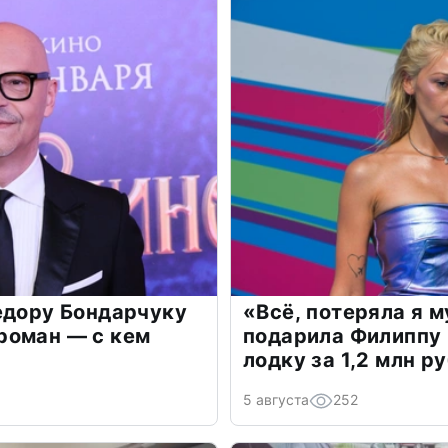
едору Бондарчуку
«Всё, потеряла я 
роман — с кем
подарила Филиппу
лодку за 1,2 млн р
5 августа
252