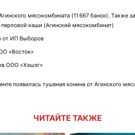
Агинского мясокомбината (11 667 банок). Также 
и перловой каши (Агинский мясокомбинат)
в от ИП Выборов
ОО «Восток»
ов ООО «Хэшэг»
енте появилась тушеная конина от Агинского мяс
ЧИТАЙТЕ ТАКЖЕ