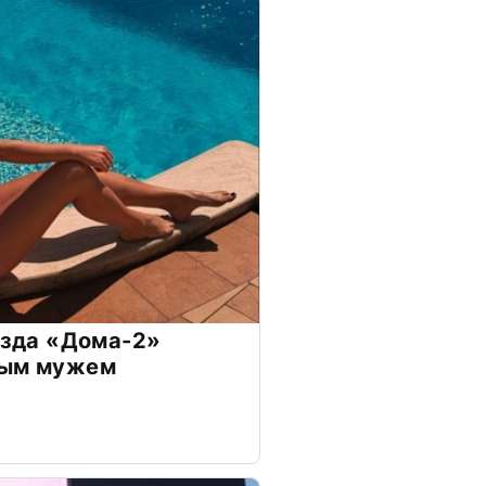
везда «Дома-2»
дым мужем