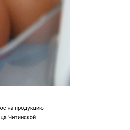
рос на продукцию
йца Читинской