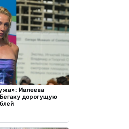
мужа»: Ивлеева
 Бегаку дорогущую
ублей