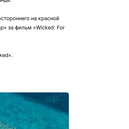
остороннего на красной
р» за фильм «Wicked: For
ked».