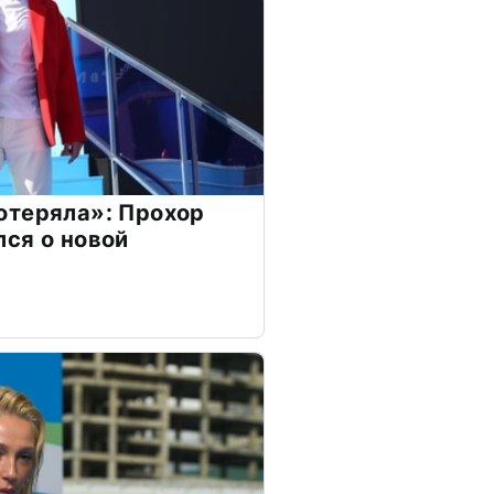
отеряла»: Прохор
ся о новой