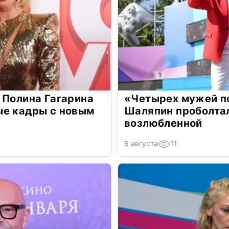
 Полина Гагарина
«Четырех мужей п
ые кадры с новым
Шаляпин проболтал
возлюбленной
6 августа
11