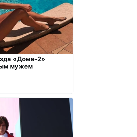
везда «Дома-2»
дым мужем