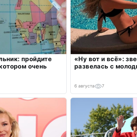
льник: пройдите
«Ну вот и всё»: з
 котором очень
развелась с моло
6 августа
7