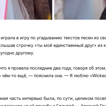
 играла в игру по угадыванию текстов песен из с
услышав строчку «ты мой единственный друг» из 
угодно другому.
то я провела последние два года, говоря об этом,
 чём-то ещё, — пояснила она. — Я люблю «Wicked
я часть интервью была, по сути, целиком посв
и реакцию на её дружбу с Глиндой — Арианой Гр