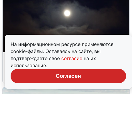
На информационном ресурсе применяются
cookie-файлы. Оставаясь на сайте, вы
Взрывы в Воронеже после сигнала
подтверждаете свое
согласие
на их
тревоги
использование.
Согласен
5 августа
0