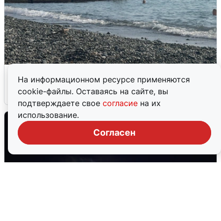
Сирены в Сочи: новая угроза БПЛА
На информационном ресурсе применяются
cookie-файлы. Оставаясь на сайте, вы
6 августа
0
подтверждаете свое
согласие
на их
использование.
Согласен