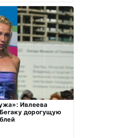
мужа»: Ивлеева
 Бегаку дорогущую
ублей