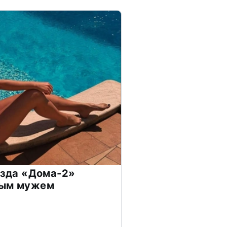
везда «Дома-2»
дым мужем