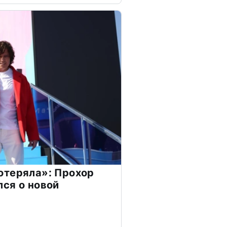
отеряла»: Прохор
ся о новой