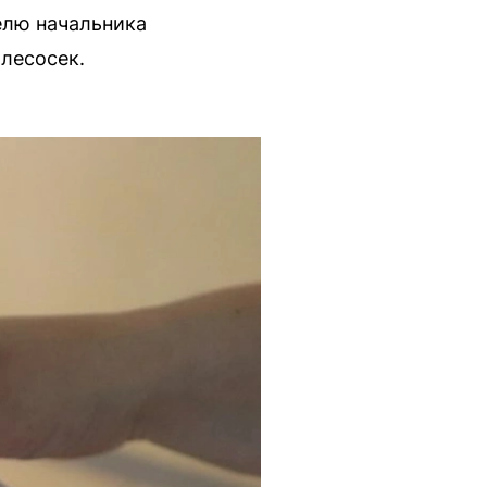
елю начальника
лесосек.