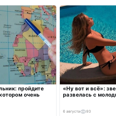
льник: пройдите
«Ну вот и всё»: з
 котором очень
развелась с моло
6 августа
93