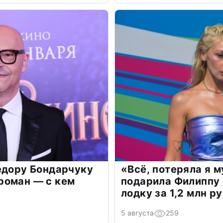
едору Бондарчуку
«Всё, потеряла я 
роман — с кем
подарила Филиппу
лодку за 1,2 млн р
5 августа
259