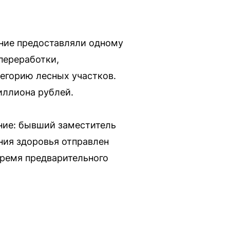
ение предоставляли одному
переработки,
тегорию лесных участков.
иллиона рублей.
ние: бывший заместитель
яния здоровья отправлен
время предварительного