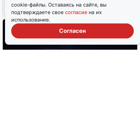
cookie-файлы. Оставаясь на сайте, вы
6 августа
0
подтверждаете свое
согласие
на их
использование.
Согласен
Взрывы в Воронеже после сигнала
тревоги
5 августа
0