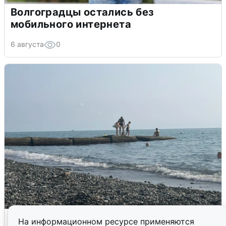
Волгоградцы остались без
мобильного интернета
6 августа
0
Сирены в Сочи: новая угроза БПЛА
На информационном ресурсе применяются