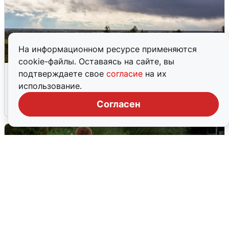
На информационном ресурсе применяются
cookie-файлы. Оставаясь на сайте, вы
Над ХМАО впервые сбили
подтверждаете свое
согласие
на их
беспилотники
использование.
Согласен
3 августа
0