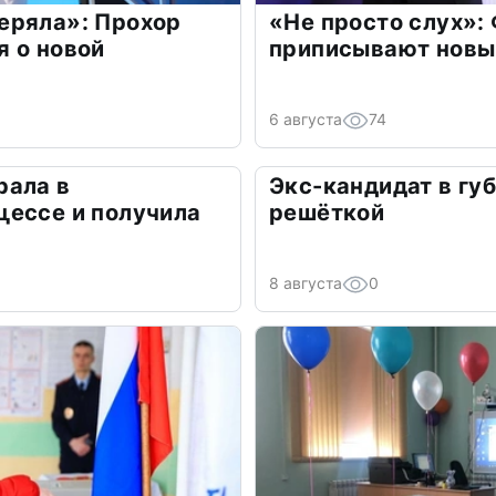
еряла»: Прохор
«Не просто слух»:
 о новой
приписывают новы
6 августа
74
рала в
Экс-кандидат в гу
цессе и получила
решёткой
8 августа
0