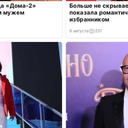
зда «Дома-2»
Больше не скрывае
м мужем
показала романти
избранником
6 августа
231