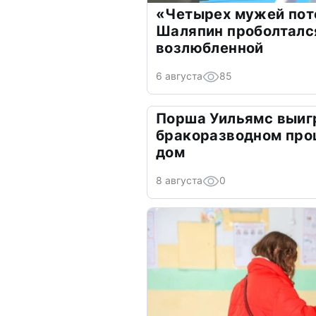
«Четырех мужей пот
Шаляпин проболтался
возлюбленной
6 августа
85
Порша Уильямс выиг
бракоразводном про
дом
8 августа
0