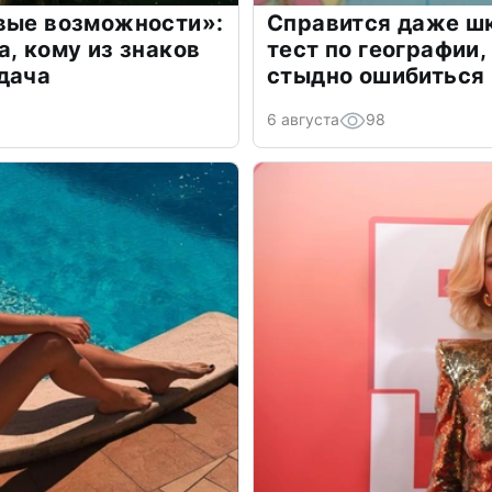
овые возможности»:
Справится даже шк
а, кому из знаков
тест по географии,
дача
стыдно ошибиться
6 августа
98