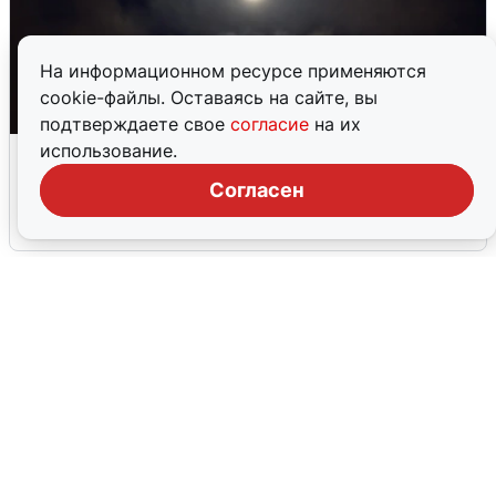
На информационном ресурсе применяются
cookie-файлы. Оставаясь на сайте, вы
подтверждаете свое
согласие
на их
Взрывы в Воронеже после сигнала
использование.
тревоги
Согласен
5 августа
0