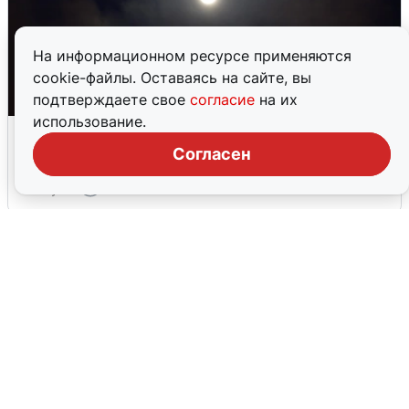
На информационном ресурсе применяются
cookie-файлы. Оставаясь на сайте, вы
подтверждаете свое
согласие
на их
использование.
Взрывы в Воронеже после сигнала
тревоги
Согласен
5 августа
0