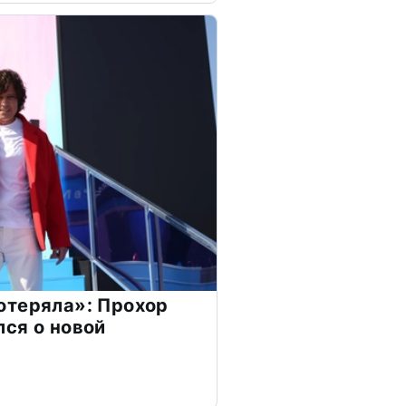
отеряла»: Прохор
ся о новой