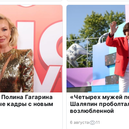
 Полина Гагарина
«Четырех мужей п
ые кадры с новым
Шаляпин проболтал
возлюбленной
6 августа
11