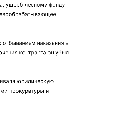
а, ущерб лесному фонду
еревообрабатывающее
с отбыванием наказания в
ючения контракта он убыл
аривала юридическую
ами прокуратуры и