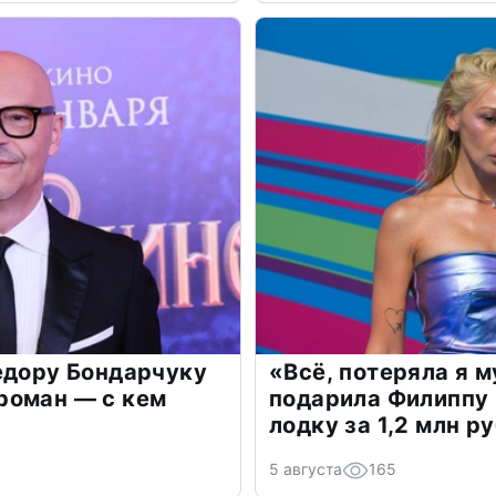
едору Бондарчуку
«Всё, потеряла я 
роман — с кем
подарила Филиппу
лодку за 1,2 млн р
5 августа
165