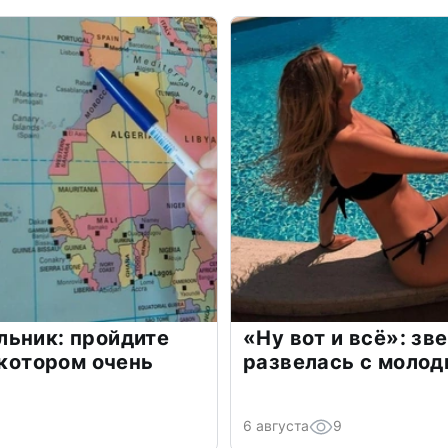
льник: пройдите
«Ну вот и всё»: з
 котором очень
развелась с моло
6 августа
9