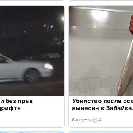
й без прав
Убийство после сс
дрифте
вынесен в Забайка
6 августа
4