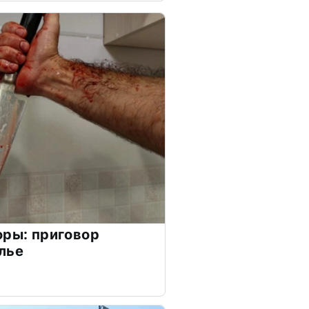
оры: приговор
лье