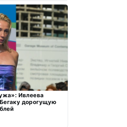
мужа»: Ивлеева
 Бегаку дорогущую
ублей