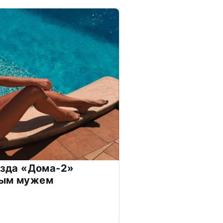
везда «Дома-2»
дым мужем