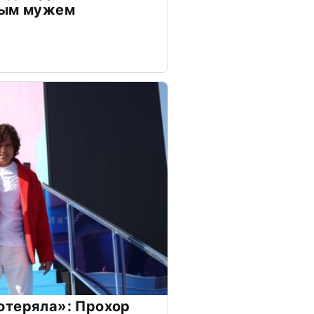
дым мужем
отеряла»: Прохор