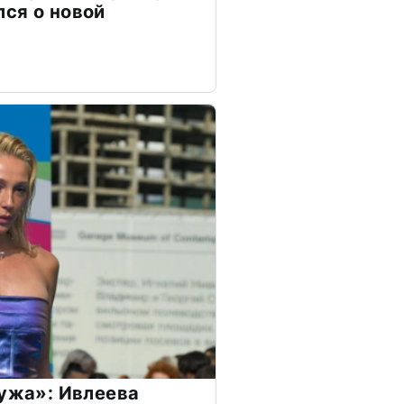
ся о новой
мужа»: Ивлеева