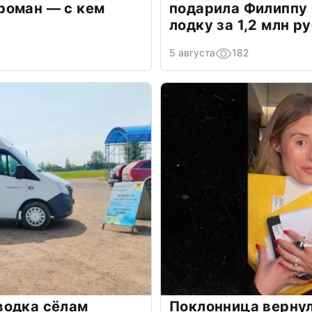
роман — с кем
подарила Филиппу
лодку за 1,2 млн р
5 августа
182
водка сёлам
Поклонница вернул