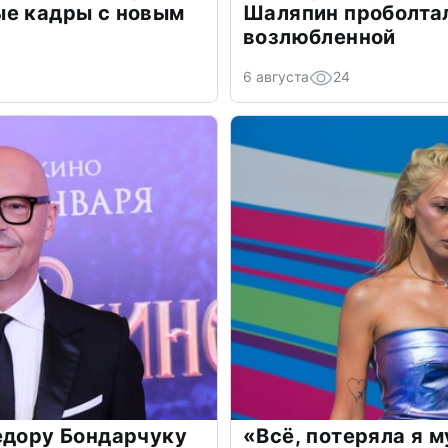
ые кадры с новым
Шаляпин проболтал
возлюбленной
6 августа
24
едору Бондарчуку
«Всё, потеряла я 