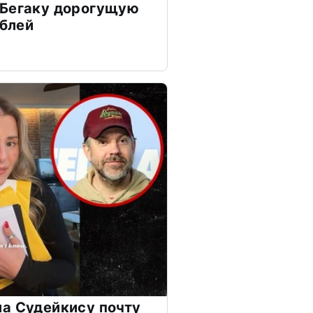
 Бегаку дорогущую
ублей
а Судейкису почту