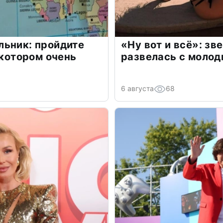
льник: пройдите
«Ну вот и всё»: з
 котором очень
развелась с моло
6 августа
68