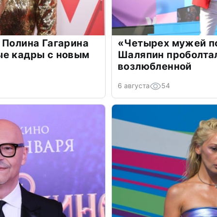
 Полина Гагарина
«Четырех мужей п
ые кадры с новым
Шаляпин проболтал
возлюбленной
6 августа
54