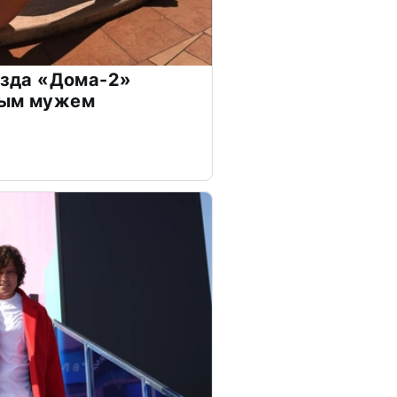
везда «Дома-2»
дым мужем