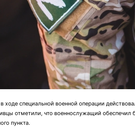
в ходе специальной военной операции действова
ивцы отметили, что военнослужащий обеспечил 
го пункта.