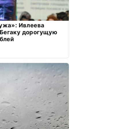
мужа»: Ивлеева
 Бегаку дорогущую
ублей