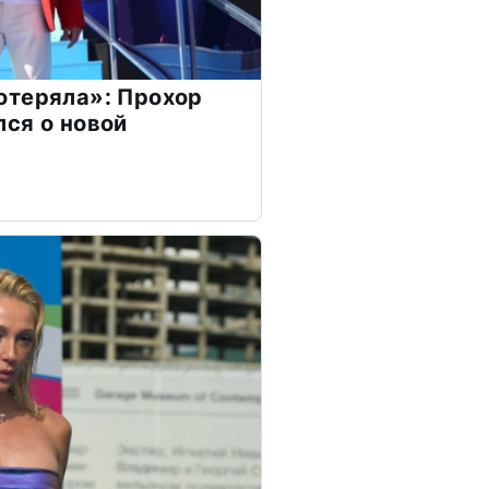
отеряла»: Прохор
ся о новой