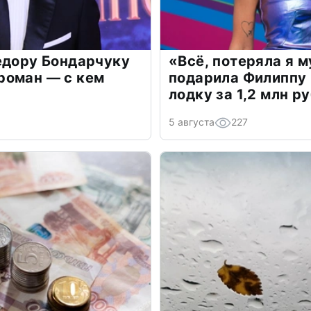
едору Бондарчуку
«Всё, потеряла я 
роман — с кем
подарила Филиппу
лодку за 1,2 млн р
5 августа
227