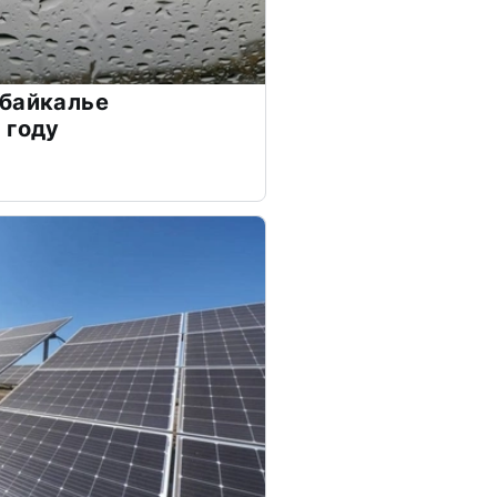
абайкалье
 году