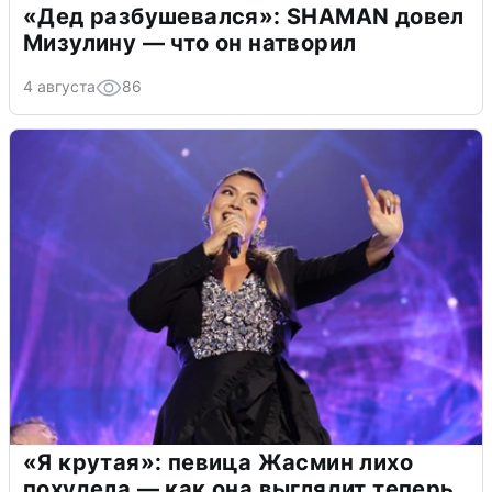
«Дед разбушевался»: SHAMAN довел
Мизулину — что он натворил
4 августа
86
«Я крутая»: певица Жасмин лихо
похудела — как она выглядит теперь