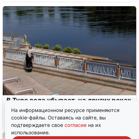
В Туре вода убывает, на других реках
области прибывает
На информационном ресурсе применяются
cookie-файлы. Оставаясь на сайте, вы
4 августа
0
подтверждаете свое
согласие
на их
использование.