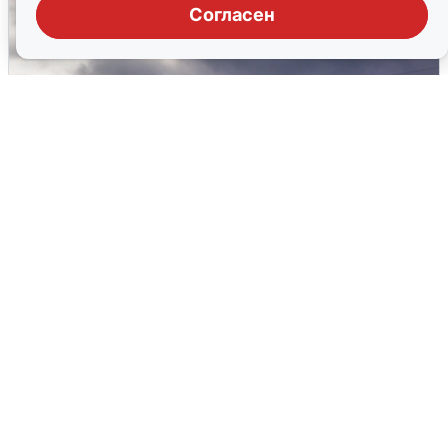
Согласен
Над ХМАО впервые сбили
беспилотники
3 августа
0