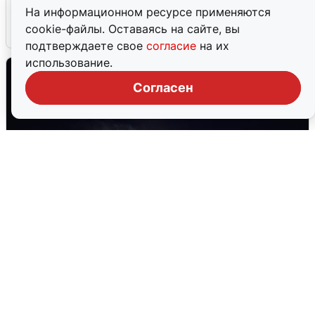
Сирены в Сочи: новая угроза БПЛА
На информационном ресурсе применяются
cookie-файлы. Оставаясь на сайте, вы
6 августа
0
подтверждаете свое
согласие
на их
использование.
Согласен
Взрывы в Воронеже после сигнала
тревоги