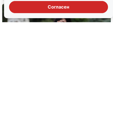
Согласен
Волгоградцы остались без
мобильного интернета
6 августа
0