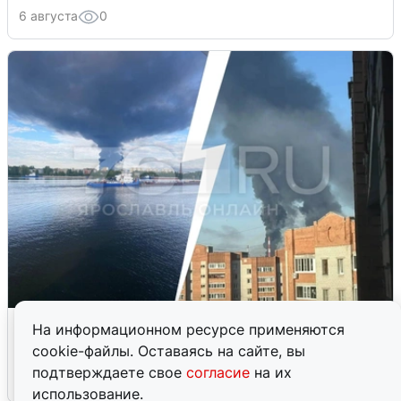
6 августа
0
Ночная атака БПЛА на Ярославль:
На информационном ресурсе применяются
попадания и последствия
cookie-файлы. Оставаясь на сайте, вы
подтверждаете свое
согласие
на их
6 августа
0
использование.