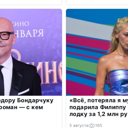
едору Бондарчуку
«Всё, потеряла я 
роман — с кем
подарила Филиппу
лодку за 1,2 млн р
5 августа
165