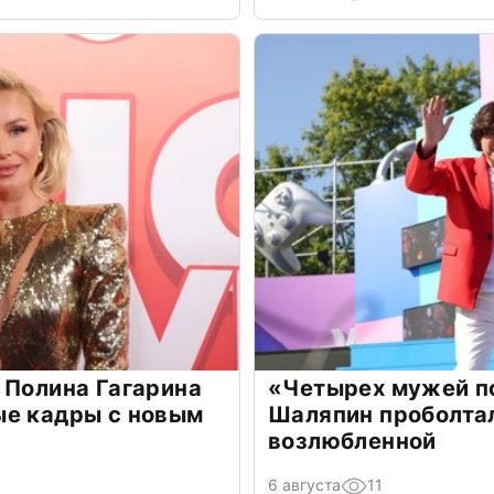
 Полина Гагарина
«Четырех мужей п
ые кадры с новым
Шаляпин проболтал
возлюбленной
6 августа
11