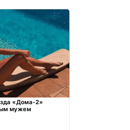
везда «Дома-2»
дым мужем