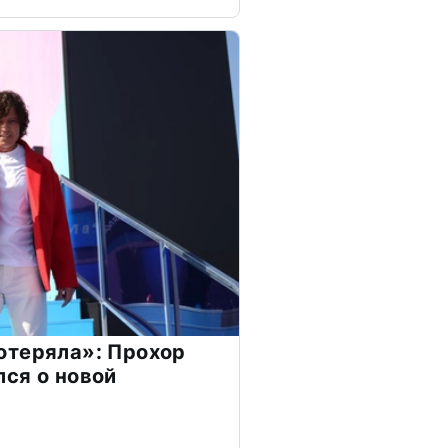
отеряла»: Прохор
ся о новой