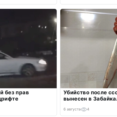
й без прав
Убийство после сс
дрифте
вынесен в Забайка
6 августа
4