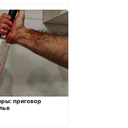
оры: приговор
лье