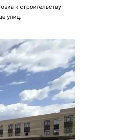
товка к строительству
де улиц.