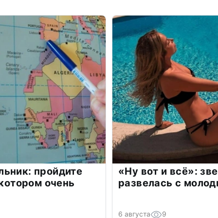
льник: пройдите
«Ну вот и всё»: з
 котором очень
развелась с моло
6 августа
9