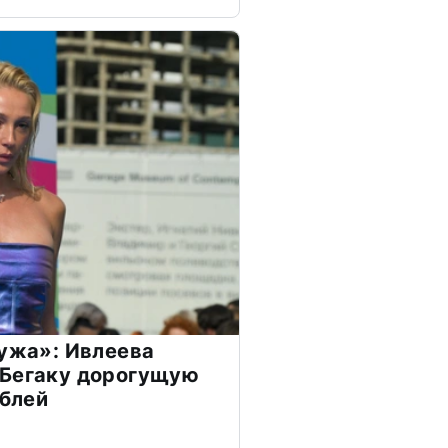
мужа»: Ивлеева
 Бегаку дорогущую
ублей