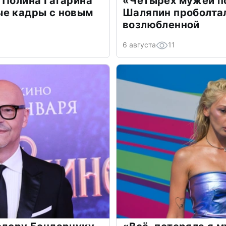
 Полина Гагарина
«Четырех мужей п
ые кадры с новым
Шаляпин проболтал
возлюбленной
6 августа
11