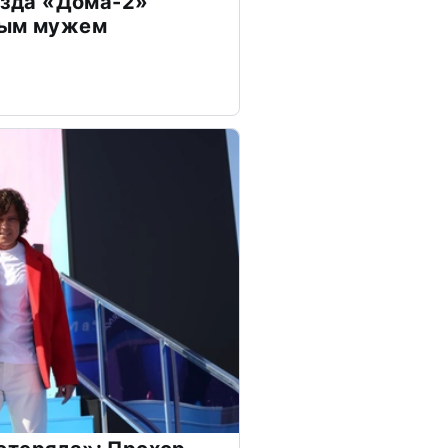
везда «Дома-2»
дым мужем