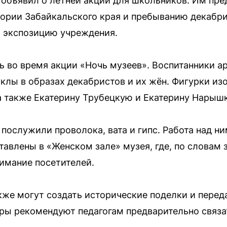
 объявил о летней акции для школьников. Им пре
ории Забайкальского края и пребыванию декабри
ю экспозицию учреждения.
 во время акции «Ночь музеев». Воспитанники а
клы в образах декабристов и их жён. Фигурки и
а также Екатерину Трубецкую и Екатерину Нарышк
послужили проволока, вата и гипс. Работа над ни
тавлены в «Женском зале» музея, где, по слова
имание посетителей.
е могут создать исторические поделки и переда
ры рекомендуют педагогам предварительно связа