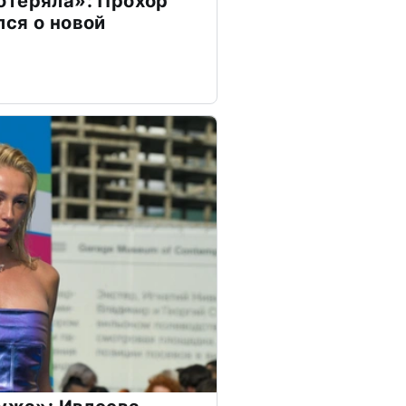
отеряла»: Прохор
ся о новой