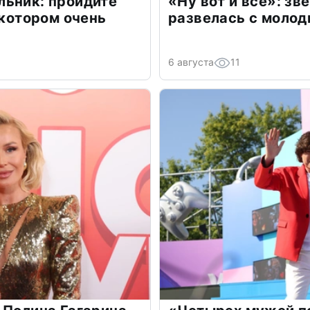
льник: пройдите
«Ну вот и всё»: з
 котором очень
развелась с моло
6 августа
11