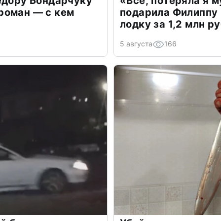
едору Бондарчуку
«Всё, потеряла я 
роман — с кем
подарила Филиппу
лодку за 1,2 млн р
5 августа
166