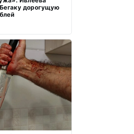
мужа»: Ивлеева
 Бегаку дорогущую
ублей