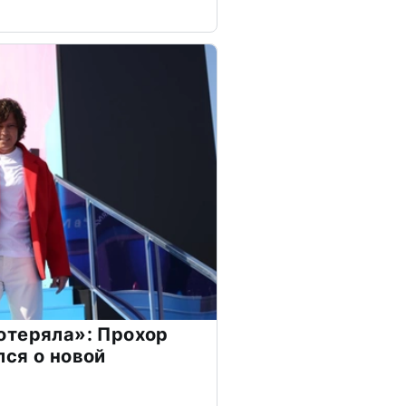
отеряла»: Прохор
ся о новой