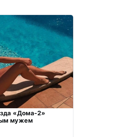
везда «Дома-2»
дым мужем