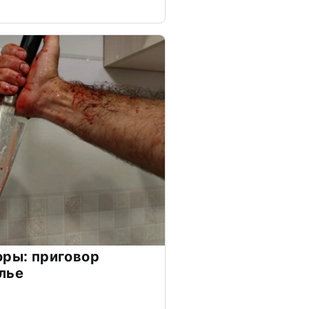
оры: приговор
лье