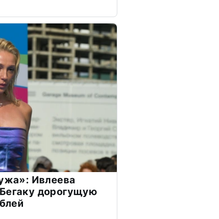
мужа»: Ивлеева
 Бегаку дорогущую
ублей