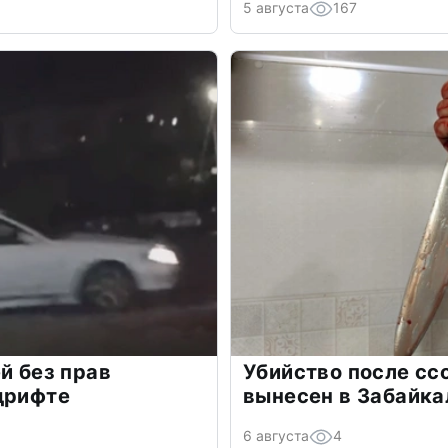
5 августа
167
й без прав
Убийство после сс
дрифте
вынесен в Забайка
6 августа
4