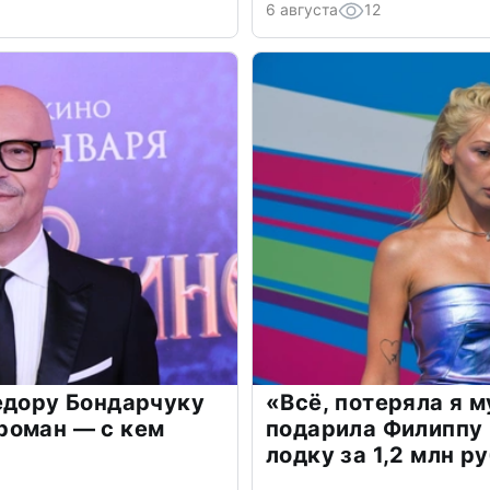
6 августа
12
едору Бондарчуку
«Всё, потеряла я 
роман — с кем
подарила Филиппу
лодку за 1,2 млн р