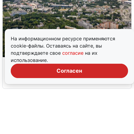
На информационном ресурсе применяются
cookie-файлы. Оставаясь на сайте, вы
подтверждаете свое
согласие
на их
использование.
Москвичи услышали грохот, похожий
на взрыв
Согласен
7 августа
0