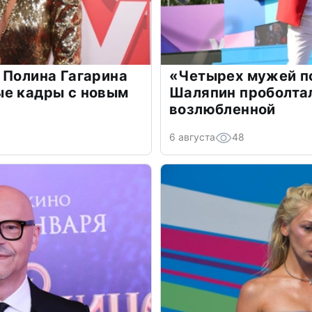
 Полина Гагарина
«Четырех мужей п
ые кадры с новым
Шаляпин проболтал
возлюбленной
6 августа
48