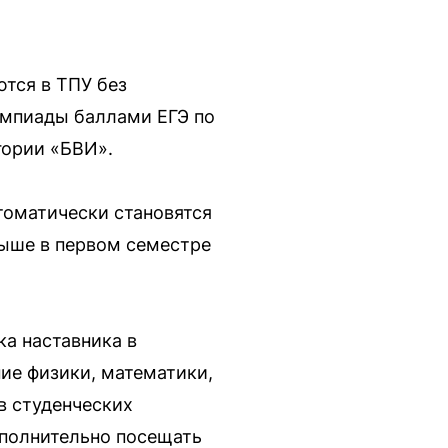
тся в ТПУ без
импиады баллами ЕГЭ по
гории «БВИ».
томатически становятся
выше в первом семестре
а наставника в
ие физики, математики,
в студенческих
ополнительно посещать