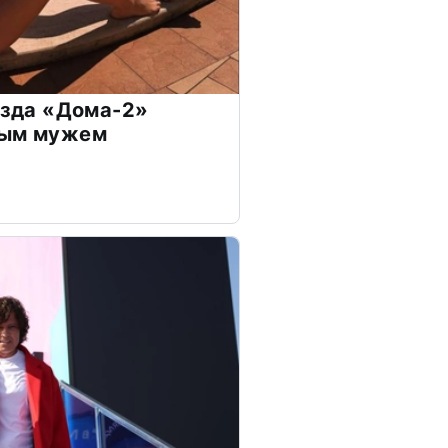
везда «Дома-2»
дым мужем