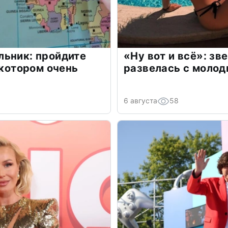
льник: пройдите
«Ну вот и всё»: з
 котором очень
развелась с моло
6 августа
58