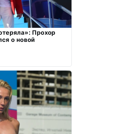
отеряла»: Прохор
ся о новой