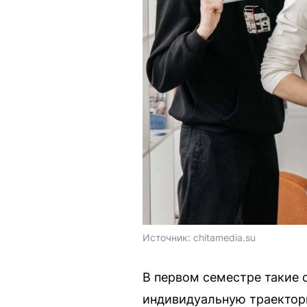
Источник: 
chitamedia.su
В первом семестре такие с
индивидуальную траектори