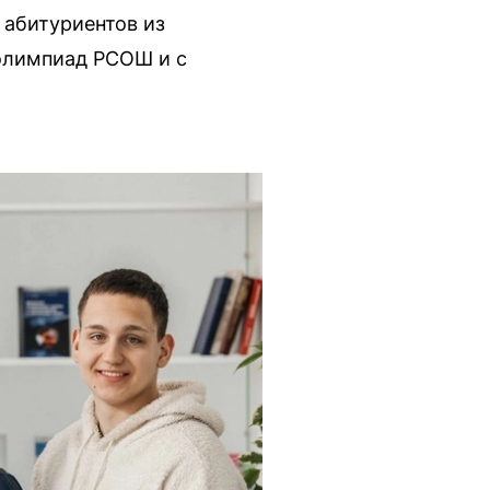
 абитуриентов из
 олимпиад РСОШ и с