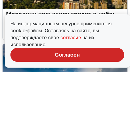
Москвичи услышали грохот в небе:
подробности
На информационном ресурсе применяются
cookie-файлы. Оставаясь на сайте, вы
7 августа
0
подтверждаете свое
согласие
на их
использование.
Согласен